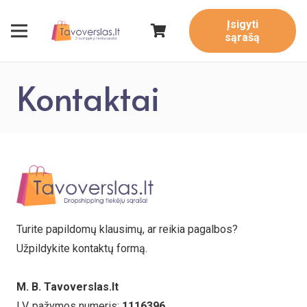
Įsigyti
sąrašą
Kontaktai
Turite papildomų klausimų, ar reikia pagalbos?
Užpildykite kontaktų formą.
M. B. Tavoverslas.lt
I.V. pažymos numeris:
1116396